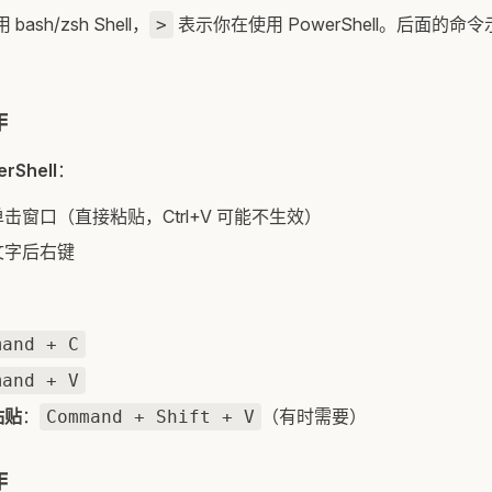
ash/zsh Shell，
表示你在使用 PowerShell。后面的
>
作
rShell
：
击窗口（直接粘贴，Ctrl+V 可能不生效）
文字后右键
：
mand + C
mand + V
粘贴
：
（有时需要）
Command + Shift + V
作