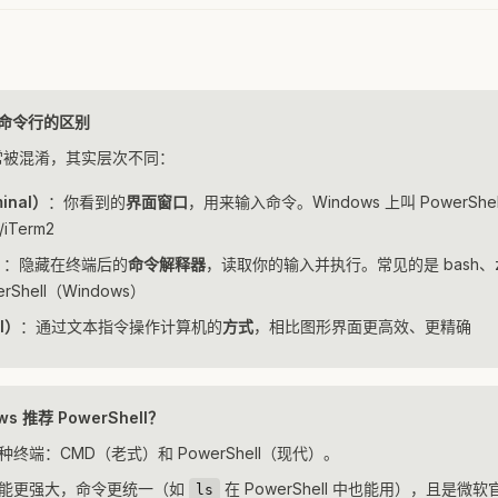
、命令行的区别
常被混淆，其实层次不同：
inal）
：你看到的
界面窗口
，用来输入命令。Windows 上叫 PowerShel
/iTerm2
）
：隐藏在终端后的
命令解释器
，读取你的输入并执行。常见的是 bash、zs
Shell（Windows）
I）
：通过文本指令操作计算机的
方式
，相比图形界面更高效、更精确
s 推荐 PowerShell？
两种终端：CMD（老式）和 PowerShell（现代）。
ll 功能更强大，命令更统一（如
在 PowerShell 中也能用），且是
ls