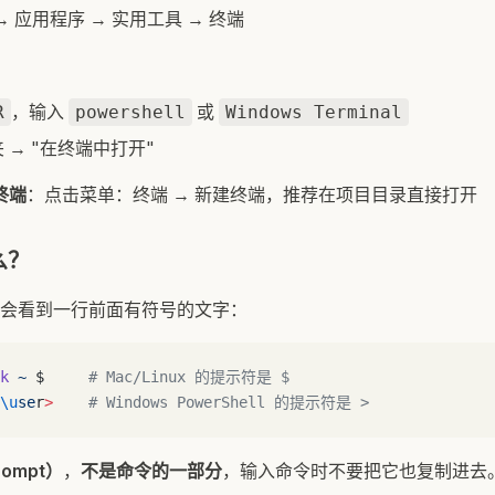
r → 应用程序 → 实用工具 → 终端
，输入
或
R
powershell
Windows Terminal
 → "在终端中打开"
置终端
：点击菜单：终端 → 新建终端，推荐在项目目录直接打开
么？
会看到一行前面有符号的文字：
k
 ~
 $     
# Mac/Linux 的提示符是 $
\u
se
r
>
    # Windows PowerShell 的提示符是 >
ompt）
，
不是命令的一部分
，输入命令时不要把它也复制进去