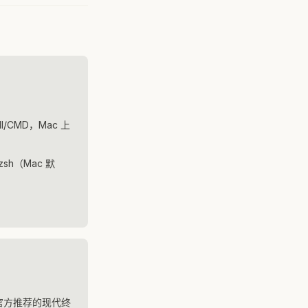
l/CMD，Mac 上
h（Mac 默
微软官方推荐的现代终