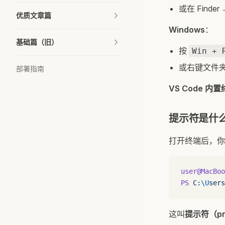
或在 Finde
优质文章篇
Windows
：
基础篇（旧）
按
Win + 
或右键文件夹
部署指南
VS Code 内
提示符是什
打开终端后，你
user@MacBoo
PS
 C:
\U
sers
这叫
提示符（pr