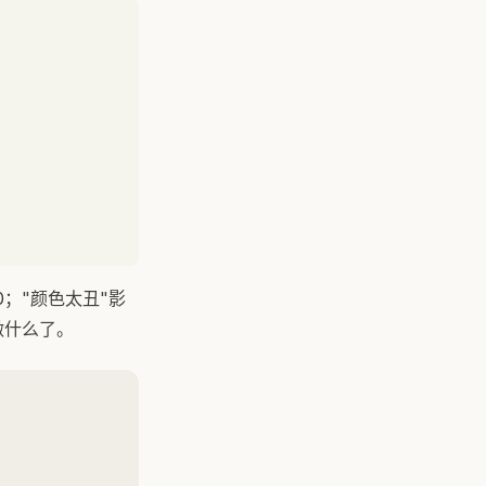
0；"颜色太丑"影
做什么了。