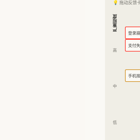
💡 拖动反
严重程度
登录
支付
高
手机
中
低