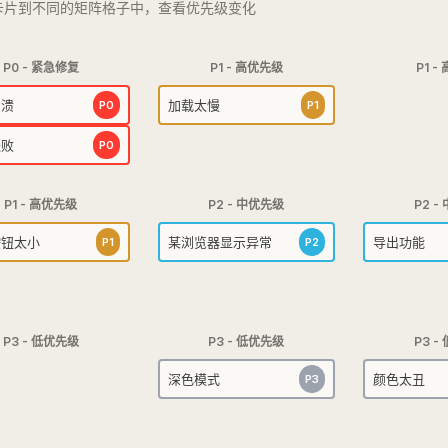
馈卡片到不同的矩阵格子中，查看优先级变化
P0 - 紧急修复
P1 - 高优先级
P1 
崩溃
加载太慢
P0
P1
失败
P0
P1 - 高优先级
P2 - 中优先级
P2 -
按钮太小
某浏览器显示异常
导出功能
P1
P2
P3 - 低优先级
P3 - 低优先级
P3 -
深色模式
颜色太丑
P3