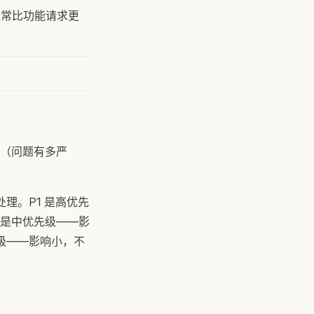
通常比功能请求更
（问题有多严
理。P1 是高优先
 是中优先级——影
级——影响小，不