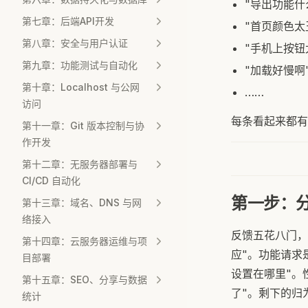
"导出功能什
第七章：后端API开发
"首页颜色太
第八章：安全与用户认证
"手机上按钮
第九章：功能测试与自动化
"加载好慢啊
第十章：Localhost 与公网
……
访问
每条看起来都有
第十一章：Git 版本控制与协
作开发
第十二章：无服务器部署与
CI/CD 自动化
第一步：
第十三章：域名、DNS 与网
络接入
反馈五花八门，
第十四章：云服务器运维与项
应"。功能请求
目部署
设置在哪里"。
第十五章：SEO、分享与数据
了"。剩下的归
统计