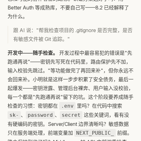
Better Auth 等成熟库，不要自己写——8.2 已经解释了
为什么。
跟 AI 说："帮我检查项目的 .gitignore 是否完整，是否
有敏感文件被 Git 追踪。"
开发中——随手检查。
开发过程中最容易犯的错误是"先
跑通再说"——密钥先写死在代码里，路由保护先不加，
输入校验先跳过。"等功能做完了再回来补"，但你永远不
会回来补。小明就是这样一步步积累了安全债务，最后一
起爆发——密钥泄露、管理后台裸奔、用户输入没校验，
每一个都是"先跑通再说"留下的坑。这个阶段要养成随手
检查的习惯：密钥都在
里吗？在代码中搜索
.env
、
、
这些关键词，看有没
sk-
password
secret
有硬编码的密钥。Server/Client 边界清晰吗？敏感数据
只在服务端处理，前端变量加
前缀。
NEXT_PUBLIC_