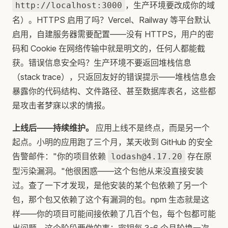
，生产环境要改成你的域
http://localhost:3000
名）。HTTPS 启用了吗？Vercel、Railway 等平台默认
启用，自建服务器需要配置——没有 HTTPS，用户的密
码和 Cookie 在网络传输中就是明文的，任何人都能截
获。错误信息安全吗？生产环境不要返回堆栈信息
（stack trace），只返回友好的错误提示——堆栈信息会
暴露你的代码结构、文件路径、甚至数据库表名，这些都
是攻击者梦寐以求的情报。
上线后——持续维护。
应用上线不是终点，而是另一个
起点。小明的应用跑了三个月，某天收到 GitHub 的安全
告警邮件："你的项目依赖
存在原
lodash@4.17.20
型污染漏洞。"他很困惑——这个包他从来没直接安装
过。查了一下才发现，是他安装的某个包依赖了另一个
包，那个包又依赖了这个有漏洞的包。npm 生态就是这
样——你的项目可能间接依赖了几百个包，每个包都可能