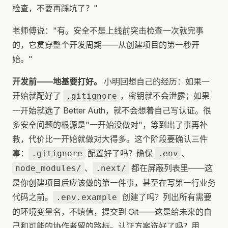
检查，不要再踩坑了？"
老师傅说："有。安全不是上线前突击检查一次就完事
的，它贯穿整个开发周期——从创建项目的第一秒开
始。"
开发前——地基要打好。
小明回想自己的经历：如果一
开始就配好了
，密钥就不会泄露；如果
.gitignore
一开始就选了 Better Auth，就不会想着自己写认证。很
多安全问题的根源是"一开始没做对"，等到出了事再补
救，代价比一开始就做对大得多。这个阶段要确认三件
事：
配置好了吗？确保
、
.gitignore
.env
、
都在屏蔽列表里——这
node_modules/
.next/
是你创建项目后应该做的第一件事，甚至在写第一行业务
代码之前。
创建了吗？列出所有需要
.env.example
的环境变量名，不填值，提交到 Git——这是给未来的自
己和可能的协作者留的路标。认证方案选好了吗？用