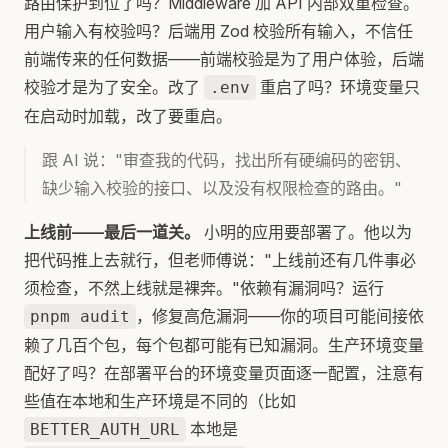
路由保护到位了吗？Middleware 加 API 内部双重检查。
用户输入有校验吗？后端用 Zod 校验所有输入，不信任
前端传来的任何数据——前端校验是为了用户体验，后端
校验才是为了安全。改了
重启了吗？环境变量只
.env
在启动时加载，改了要重启。
跟 AI 说："审查我的代码，找出所有硬编码的密钥、
缺少输入校验的接口、以及没有权限检查的路由。"
上线前——最后一道关。
小明的应用要部署了。他以为
把代码推上去就行，但老师傅说："上线前还有几件事必
须检查，不然上线就是裸奔。"依赖有漏洞吗？运行
，修复高危漏洞——你的项目可能间接依
pnpm audit
赖了几百个包，每个包都可能有已知漏洞。生产环境变量
配好了吗？在部署平台的环境变量页面逐一配置，注意有
些值在本地和生产环境是不同的（比如
本地是
BETTER_AUTH_URL