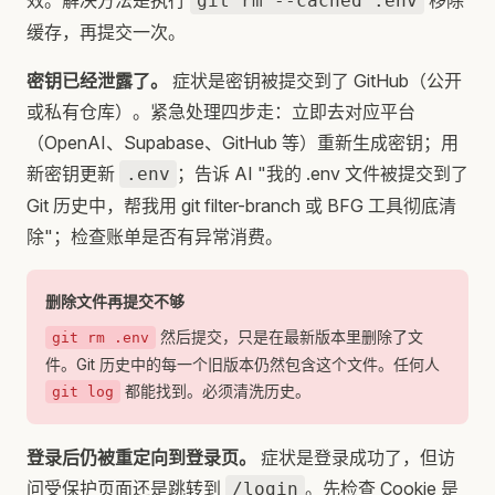
效。解决方法是执行
移除
git rm --cached .env
缓存，再提交一次。
密钥已经泄露了。
症状是密钥被提交到了 GitHub（公开
或私有仓库）。紧急处理四步走：立即去对应平台
（OpenAI、Supabase、GitHub 等）重新生成密钥；用
新密钥更新
；告诉 AI "我的 .env 文件被提交到了
.env
Git 历史中，帮我用 git filter-branch 或 BFG 工具彻底清
除"；检查账单是否有异常消费。
删除文件再提交不够
然后提交，只是在最新版本里删除了文
git rm .env
件。Git 历史中的每一个旧版本仍然包含这个文件。任何人
都能找到。必须清洗历史。
git log
登录后仍被重定向到登录页。
症状是登录成功了，但访
问受保护页面还是跳转到
。先检查 Cookie 是
/login