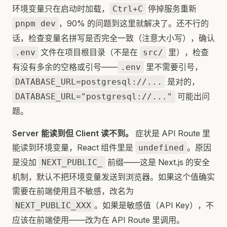
环境变量只在启动时加载，
停掉服务重新
Ctrl+C
，90% 的问题到这里就解决了。还不行的
pnpm dev
话，检查变量名拼写是否完全一致（注意大小写），确认
文件在项目根目录（不是在
里），检查
.env
src/
有没有多余的空格或引号——
里不需要引号，
.env
是对的，
DATABASE_URL=postgresql://...
可能出问
DATABASE_URL="postgresql://..."
题。
Server 能读到但 Client 读不到。
症状是 API Route 里
能读到环境变量，React 组件里是
。原因
undefined
是没加
前缀——这是 Next.js 的安全
NEXT_PUBLIC_
机制，默认不把环境变量发送到浏览器。如果这个值确实
需要在前端使用且不敏感，改名为
。如果是敏感值（API Key），不
NEXT_PUBLIC_XXX
应该在前端使用——改为在 API Route 里调用。