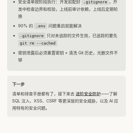
安全清单按阶段执行：开发前配好
，开
.gitignore
发中检查边界和校验，上线前审计依赖，上线后定期轮
换
90% 的
问题重启就能解决
.env
只对未追踪的文件生效，已追踪的要先
.gitignore
git rm --cached
密钥泄露后必须重置密钥 + 清洗 Git 历史，光删文件不
够
下一步
清单和排查手册都有了，接下来去
进阶安全防护
——了解
SQL 注入、XSS、CSRF 等更深层的安全威胁，以及 AI 应
用特有的安全问题。