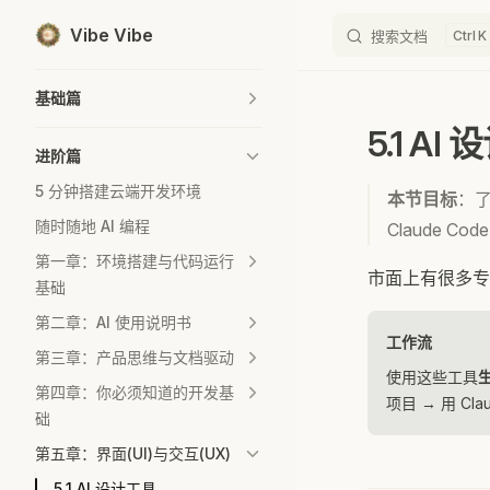
Vibe Vibe
搜索文档
K
Skip to content
Sidebar Navigation
基础篇
5.1 AI
进阶篇
5 分钟搭建云端开发环境
本节目标
：了
随时随地 AI 编程
Claude Co
第一章：环境搭建与代码运行
市面上有很多专门
基础
第二章：AI 使用说明书
工作流
第三章：产品思维与文档驱动
使用这些工具
生
第四章：你必须知道的开发基
项目 → 用 C
础
第五章：界面(UI)与交互(UX)
5.1 AI 设计工具