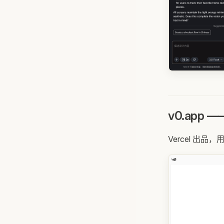
v0.app 
Vercel 出品，