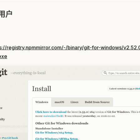
 用户
s://registry.npmmirror.com/-/binary/git-for-windows/v2.52.
exe