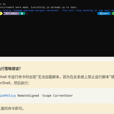
l 执行策略错误？
erShell 中运行命令时出现"无法加载脚本，因为在此系统上禁止运行脚本
rShell，然后执行：
ionPolicy
 RemoteSigned 
-
Scope CurrentUser
上面的命令即可。