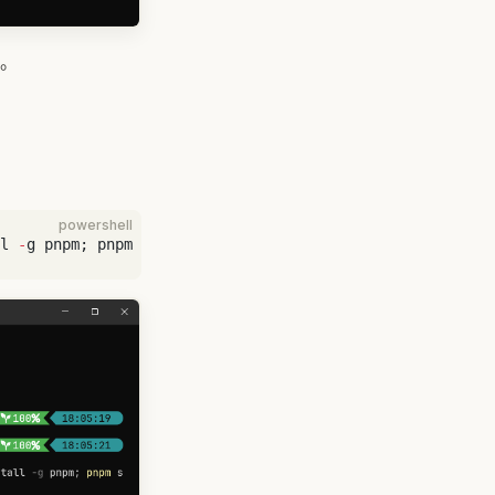
。
powershell
l 
-
g pnpm; pnpm setup; pnpm config set registry https:
//