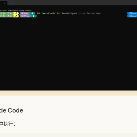
de Code
l 中执行：