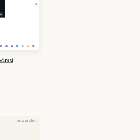
64.msi
powershell