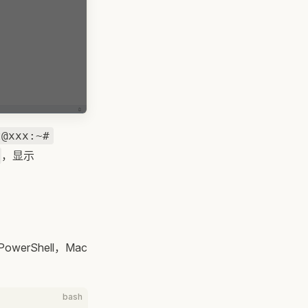
t@xxx:~#
，显示
rShell，Mac
bash