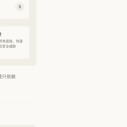
5
控
所有层级，快速
应安全威胁
不要只依赖