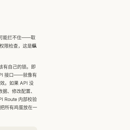
re 可能拦不住——取
自己的权限检查，这是
纵
也应该有自己的锁。即
PI 接口——就像有
如果 API 没
除数据、修改配置、
 Route 内部校验
把所有鸡蛋放在一