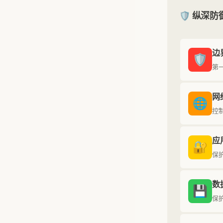
🛡️ 纵深
边
🛡️
第
网
🌐
控
应
🔐
保
数
💾
保