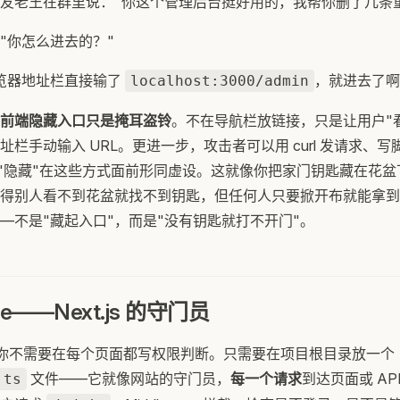
友老王在群里说："你这个管理后台挺好用的，我帮你删了几条
"你怎么进去的？"
览器地址栏直接输了
，就进去了啊
localhost:3000/admin
前端隐藏入口只是掩耳盗铃
。不在导航栏放链接，只是让用户"
址栏手动输入 URL。更进一步，攻击者可以用 curl 发请求、
的"隐藏"在这些方式面前形同虚设。这就像你把家门钥匙藏在花
得别人看不到花盆就找不到钥匙，但任何人只要掀开布就能拿到
—不是"藏起入口"，而是"没有钥匙就打不开门"。
are——Next.js 的守门员
s 中，你不需要在每个页面都写权限判断。只需要在项目根目录放一个
文件——它就像网站的守门员，
每一个请求
到达页面或 AP
.ts