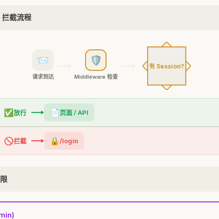
re 拦截流程
📨
🛡️
有 Session?
请求到达
Middleware 检查
✅
📄
放行
页面 / API
🚫
🔒
拦截
/login
权限
min)