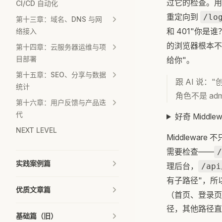
过它的检查。
CI/CD 自动化
重定向到
/lo
第十三章：域名、DNS 与网
和 401"你
络接入
的浏览器根本
第十四章：云服务器运维与项
目部署
给你"。
第十五章：SEO、分享与数据
跟 AI 说："
统计
角色不是 ad
第十六章：用户反馈与产品迭
代
好奇 Middl
NEXT LEVEL
Middlewar
需要检查——
/
实践案例篇
理后台，
/api
有子路径"，所
优质文章篇
（首页、登录页、注
径，其他路径直
基础篇（旧）