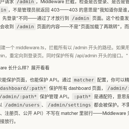
用户请求
，Middleware 拦截，检查是否登录、是否
/admin
，不是管理员就返回 403——403 的意思是"我知道你是
gin
是谁？先登录"不同——通过了才放行到
页面。这个检查发
/admin
不会收到
页面的内容——不是"页面加载了再跳转"，而
/admin
创建一个 middleware.ts，拦截所有以 /admin 开头的路径。
min，重定向到登录页。同时保护所有 /api/admin 开头的接口。"
eware 长什么样？展开看看
e 不只能保护页面，也能保护 API。通过
配置，你可以精
matcher
保护所有 dashboard 页面，
dashboard/:path*
/admin/
保护管理 API。
是通配符，意思是
/admin/:path*
:path*
以
、
都会被保护。不
/admin/users
/admin/settings
册页、公开 API）不写在 matcher 里就行——Middlewar
接放行。