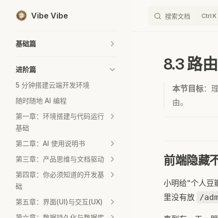
Vibe Vibe
搜索文档
K
Skip to content
Sidebar Navigation
基础篇
8.3 
进阶篇
5 分钟搭建云端开发环境
本节目标
：理
随时随地 AI 编程
由。
第一章：环境搭建与代码运行
基础
第二章：AI 使用说明书
前端隐藏
第三章：产品思维与文档驱动
第四章：你必须知道的开发基
小明给"个人豆
础
里没有放
/ad
第五章：界面(UI)与交互(UX)
第六章：数据持久化与数据库