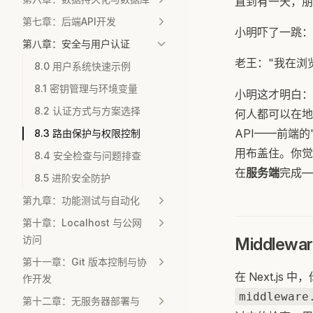
直到有一天，朋
第七章：后端API开发
小明吓了一跳：
第八章：安全与用户认证
老王："我在浏
8.0 用户系统快速示例
8.1 密钥管理与环境变量
小明这才明白：
8.2 认证方式与方案选择
何人都可以在地
API——前端
8.3 路由保护与权限控制
用布盖住。你觉
8.4 安全检查与问题排查
在
服务端
完成—
8.5 进阶安全防护
第九章：功能测试与自动化
第十章：Localhost 与公网
访问
Middlew
第十一章：Git 版本控制与协
在 Next.j
作开发
middleware
第十二章：无服务器部署与