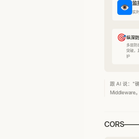
监
👁️
实
🎯
纵深
多层防
突破，
护
跟 AI 说：
Middleware
CORS—