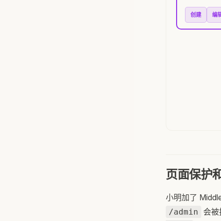
创建
编
页面保护
小明加了 Midd
会被
/admin