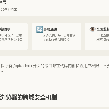
控层
时监控和响应
🔄
👁️
防御原则
层层递进
全面监
护，即使某一层被
从外到内，每一层都有独
实时监控
其他层仍能提供保
立的防护机制和监控
发现和响
"确保所有 /api/admin 开头的接口都在代码内部检查用户权限，
。"
—浏览器的跨域安全机制