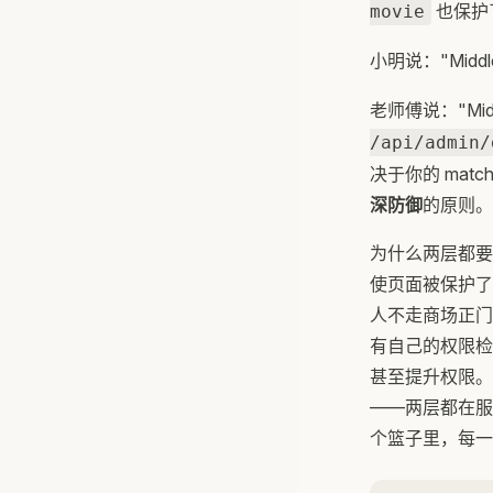
也保护
movie
小明说："Midd
老师傅说："Mid
/api/admin/
决于你的 matc
深防御
的原则。
为什么两层都要？
使页面被保护了，
人不走商场正门
有自己的权限检查
甚至提升权限。页
——两层都在服
个篮子里，每一