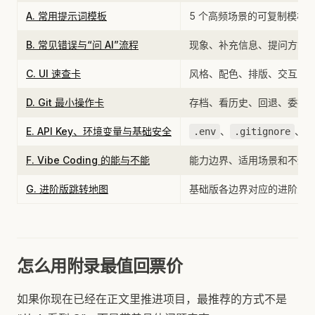
A. 常用提示词模板
5 个高频场景的可复制模板
B. 常见错误与“问 AI”流程
现象、补充信息、提问方式
C. UI 速查卡
风格、配色、排版、交互的
D. Git 最小操作卡
存档、看历史、回退、委托 A
E. API Key、环境变量与基础安全
、
、上
.env
.gitignore
F. Vibe Coding 的能与不能
能力边界、适用场景和不适
G. 进阶版跳转地图
基础版各边界对应的进阶入
怎么用附录最值回票价
如果你现在已经在正文里推进项目，最推荐的方式不是