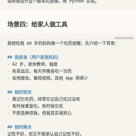
请帮我设计这个脚本的逻辑，用 Python 实现。
场景四：给家人做工具
markdown
我想给我 60 岁的妈妈做一个吃药提醒，先介绍一下背景：
## 我是谁（用户是我妈妈）
-
 62 岁，退休教师，独居
-
 有高血压，每天早晚各吃一次药
-
 会用微信、看短视频，其他 App 用得少
## 她的现状
-
 靠记忆吃药，经常忘记自己吃过没有
-
 有时候重复吃，有时候忘吃
-
 不愿意麻烦我，但我其实很担心
## 她的痛点
记性不好，但又不想承认自己记性不好。