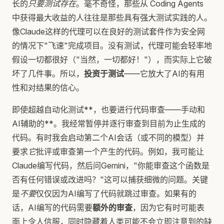
长的
只要测试存在
。毫不奇怪，那些从 Coding Agents
中获得最大收益的人往往是那些具有强大测试实践的人。
像Claude这样的代理可以在良好的测试套件作为安全网
的情况下"飞速"完成项目。没有测试，代理可能会轻率地
假设一切都很好（"当然，一切都好！"），而实际上它破
坏了几件事。所以，
投资于测试
——它放大了AI的有用
性和对结果的信心。
即使超越自动化测试**，也要进行代码审查——手动和
AI辅助的**。我经常暂停并逐行审查到目前为止生成的
代码。有时我会启动第二个AI会话（或不同的模型）并
要求
它
批评或审查第一个产生的代码。例如，我可能让
Claude编写代码，然后问Gemini，"你能审查这个函数是
否有任何错误或改进吗？"这可以捕获细微的问题。关键
是
不要
仅仅因为AI编写了代码就跳过审查。如果有的
话，AI编写的代码需要
额外的审查
，因为它有时可能表
面上令人信服，同时隐藏着人类可能不会立即注意到的缺