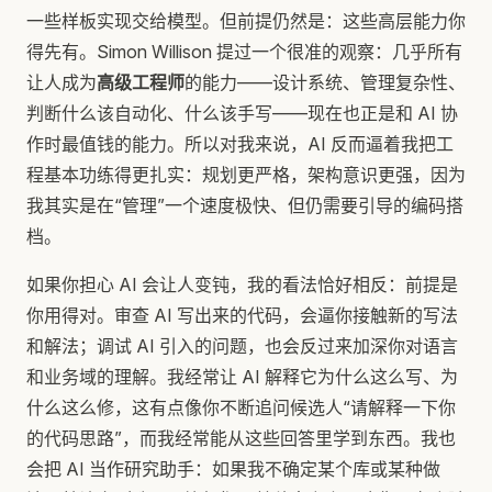
一些样板实现交给模型。但前提仍然是：这些高层能力你
得先有。Simon Willison 提过一个很准的观察：几乎所有
让人成为
高级工程师
的能力——设计系统、管理复杂性、
判断什么该自动化、什么该手写——现在也正是和 AI 协
作时最值钱的能力。所以对我来说，AI 反而逼着我把工
程基本功练得更扎实：规划更严格，架构意识更强，因为
我其实是在“管理”一个速度极快、但仍需要引导的编码搭
档。
如果你担心 AI 会让人变钝，我的看法恰好相反：前提是
你用得对。审查 AI 写出来的代码，会逼你接触新的写法
和解法；调试 AI 引入的问题，也会反过来加深你对语言
和业务域的理解。我经常让 AI 解释它为什么这么写、为
什么这么修，这有点像你不断追问候选人“请解释一下你
的代码思路”，而我经常能从这些回答里学到东西。我也
会把 AI 当作研究助手：如果我不确定某个库或某种做