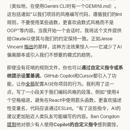
（类似地，在使用Gemini CLI时有一个GEMINI.md）。
这包括诸如"以我们项目的风格编写代码，遵循我们的lint
规则，不要使用某些函数，更喜欢函数式风格而不是
OOP"等内容。当我开始一个会话时，我将这个文件提供
给Claude以使其与我们的约定保持一致。正如Jesse
Vincent
指出
的那样，这种方法效果惊人——它减少了AI
偏离脚本或引入我们不想要的模式的趋势。
即使没有花哨的规则文件，你也可以
通过自定义指令或系
统提示设置基调
。GitHub Copilot和Cursor都引入了功
能，让你
全局
配置AI对你项目的行为。我利用了这一
点，写了一小段关于我们编码风格的段落，例如"使用4
个空格缩进，避免在React中使用箭头函数，更喜欢描述
性变量名，代码应该通过ESLint。"有了这些指令，AI的
建议更加贴近人类队友可能编写的内容。Ben Congdon
提到
他对很少有人使用
Copilot的自定义指令
感到震惊，