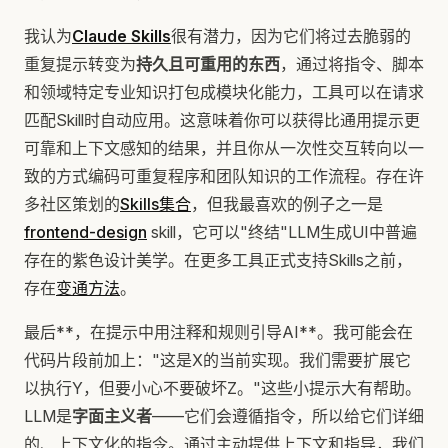
我认为
Claude Skills
很有潜力，因为它们将过去脆弱的
重复提示转变为
持久且可重用的东西
，通过将指令、脚本
和领域特定专业知识打包成模块化能力，工具可以在请求
匹配Skill时自动应用。这意味着你可以获得比通用提示更
可靠和上下文感知的结果，并且你从一次性交互转向以一
致的方式编码可重复程序和团队知识的工作流程。存在许
多社区策划的
Skills集合
，但我最喜欢的例子之一是
frontend-design
skill，它可以"终结"LLM生成UI中普遍
存在的紫色设计美学。在更多工具正式支持Skills之前，
存在
变通方法
。
最后**，在提示中用注释和规则引导AI**。我可能会在
代码片段前加上："这是X的当前实现。我们需要扩展它
以执行Y，但要小心不要破坏Z。"这些小提示大有帮助。
LLM是
字面主义者
——它们会遵循指令，所以给它们详细
的、上下文化的指令。通过主动提供上下文和指导，我们