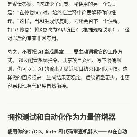
是编造答案。"这减少了幻觉。我使用的另一个规则
是："在修复bug时，始终在注释中简要解释你的推
理。"这样，当AI生成修复时，它还会留下一个注释，
如"// 修复：将X更改为Y以防止Z（根据规格说明）。"这
对以后的审查非常有用。
总之，
不要把 AI 当成黑盒——要主动调教它的工作方
式。
通过配置系统指令、共享项目文档、写下明确规
则，你可以让 AI 的输出更贴近项目约束和团队习惯。这
样做的回报很高：生成结果更稳定，后续调整更少，也更
容易和现有代码库自然衔接。
拥抱测试和自动化作为力量倍增器
使用你的CI/CD、linter和代码审查机器人——AI在自动