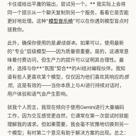
卡住或给出平庸的输出，尝试另一个。** 我实际上会将
同一个提示从一个聊天复制到另一个服务，看看它是否能
更好地处理。这种"
模型音乐椅
"可以在你遇到模型盲点时
拯救你。
此外，确保你使用的是
最佳版本
。如果可以，使用最新
的"专业"层级模型——因为质量很重要。是的，这通常意
味着付费访问，但生产力的提升可以证明其合理性。最
终，选择与你**"氛围"契合**的AI结对编程伙伴。我知
道有些人更喜欢某个模型，仅仅因为他们喜欢其响应的
感
觉
。这是有效的——当你本质上与AI进行持续对话时，
用户体验和语气会产生影响。
就我个人而言，我现在倾向于使用Gemini进行大量编码
工作，因为交互感觉更自然，它通常在第一次尝试时就能
理解我的请求。但如果需要，我会毫不犹豫地切换到另一
个模型；有时第二个意见有助于解决方案的出现。总之：