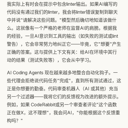
我实际上有时会在提示中包含linter输出。如果AI编写的
代码没有通过我们的linter，我会将linter错误复制到聊天
中并说"请解决这些问题。"模型然后确切地知道该做什
么。这就像有一个严格的老师在监督AI的肩膀。根据我
的经验，一旦AI意识到工具的输出（如失败的测试或lint
警告），它会非常努力地纠正它——毕竟，它"想要"产生
正确的答案。这与提供上下文有关：给AI在环境中其行
动的结果（测试失败等），它会从中学习。
AI Coding Agents 现在越来越多地整合自动化钩子。一
些代理会拒绝说代码任务"完成"，直到所有测试通过，这
正是你想要的勤奋。代码审查机器人（AI 或其他）充当
另一个过滤器——我将它们的反馈视为改进的额外提示。
例如，如果 CodeRabbit或另一个审查者评论"这个函数
正在做X，这不理想"，我会问AI，"你能根据这个反馈重
构吗？"