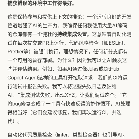
捕获错误的环境中工作得最好
。
这是保持参与和提供上下文的推论：一个运转良好的开发
管道增强了AI的生产力。我确保任何我使用大量AI编码
的仓库都有一个健壮的
持续集成设置
。这意味着自动化测
试在每次提交或PR上运行，代码风格检查（如ESLint、
Prettier等）被强制执行，理想情况下，任何新分支都有
一个可用的暂存部署。为什么？因为我可以让AI触发这
些并评估结果。例如，如果AI通过像Jules或GitHub
Copilot Agent这样的工具打开拉取请求，我们的CI将运
行测试并报告失败。我可以将这些失败日志反馈给
AI："集成测试失败，出现XYZ，让我们调试这个。"它
将bug修复变成了一个具有快速反馈的协作循环，AI处理
得相当好（它们会建议修复，我们再次运行CI，并迭
代）。
自动化代码质量检查（linter、类型检查器）也引导AI。