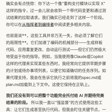
确实会有点恍惚：你下达一个像“重构支付模块以实现 X”
这样的指令，过一会儿就会收到一个带代码变更和通过测
试结果的拉取请求。我们确实已经走到了这样一个阶段。
你可以在
从指挥者到编排者
中阅读更多相关内容。
也就是说**，这些工具并非万无一失，你必须了解它们
的局限性**。它们加速了编码的机械部分——生成样板
代码、应用重复更改、自动运行测试——但它们仍然极大
地受益于你的指导。例如，当我使用像Claude或Copilot
这样的代理来实现某些东西时，我经常向它提供早期步骤
的计划或待办事项列表，以便它知道确切的任务序列。如
果代理支持，我会在告诉它执行之前将我的spec.md或
plan.md加载到上下文中。这使它保持在正轨上。
我们还没有到可以把整个功能完全托付给 AI 并期待完美
结果的阶段。
所以我一直以“强监督”的方式使用这些工
具：让它们生成甚至执行代码，但我会盯住关键节点，一