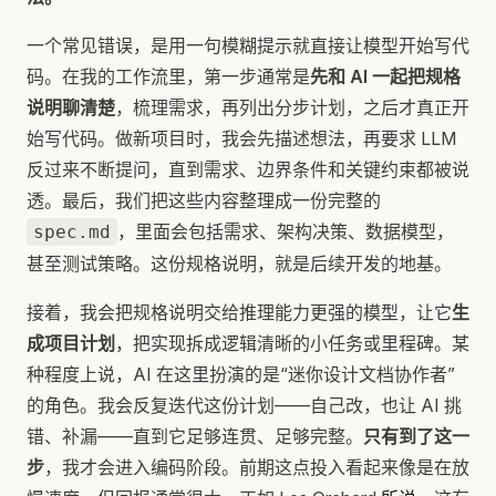
一个常见错误，是用一句模糊提示就直接让模型开始写代
码。在我的工作流里，第一步通常是
先和 AI 一起把规格
说明聊清楚
，梳理需求，再列出分步计划，之后才真正开
始写代码。做新项目时，我会先描述想法，再要求 LLM
反过来不断提问，直到需求、边界条件和关键约束都被说
透。最后，我们把这些内容整理成一份完整的
，里面会包括需求、架构决策、数据模型，
spec.md
甚至测试策略。这份规格说明，就是后续开发的地基。
接着，我会把规格说明交给推理能力更强的模型，让它
生
成项目计划
，把实现拆成逻辑清晰的小任务或里程碑。某
种程度上说，AI 在这里扮演的是“迷你设计文档协作者”
的角色。我会反复迭代这份计划——自己改，也让 AI 挑
错、补漏——直到它足够连贯、足够完整。
只有到了这一
步
，我才会进入编码阶段。前期这点投入看起来像是在放