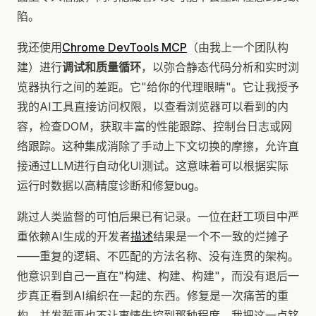
陷。
我还使用
Chrome DevTools MCP
（由我上一个团队构
建）进行
调试和质量循环
，以弥合静态代码分析和实时浏
览器执行之间的差距。它"给你的代理眼睛"。它让我授予
我的AI工具直接访问权限，以查看浏览器可以看到的内
容，检查DOM，获取丰富的性能跟踪、控制台日志或网
络跟踪。这种集成消除了手动上下文切换的摩擦，允许直
接通过LLM进行自动化UI测试。这意味着可以根据实际
运行时数据以高精度诊断和修复bug。
跳过人类监督的可怕后果已有记录。一位在赶工项目中严
重依赖AI生成的开发者
描述
结果是一个不一致的烂摊子
——重复的逻辑、不匹配的方法名称、没有连贯的架构。
他意识到自己一直在"构建、构建、构建"，而没有退后一
步真正看到AI编织在一起的东西。修复是一次痛苦的重
构，并发誓再也不让事情失控到那种程度。我把这一点铭