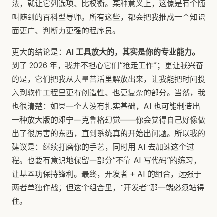
法，就让它列选项、比权衡。某种意义上，这像是有个随
叫随到的百科型导师。所有这些，都会把我推成一个知识
面更广、判断力更强的程序员。
更大的结论是：
AI 工具放大的，其实是你的专业能力。
到了 2026 年，我并不担心它们“抢走工作”；更让我兴奋
的是，它们把我从大量苦活里解放出来，让我能把时间投
入到软件工程里更有创造性、也更复杂的部分。当然，我
也很清楚：如果一个人没有扎实基础，AI 也可能制造出
一种放大版的邓宁—克鲁格幻觉——你会觉得自己好像做
出了很厉害的东西，直到系统真的开始出问题。所以我的
建议是：继续打磨你的手艺，同时用 AI 去加速这个过
程。也要有意识地保留一部分“不靠 AI 写代码”的练习，
让基本功保持锋利。最终，开发者 + AI 的组合，远强于
两者单独作战；但这个组合里，“开发者”那一端必须站得
住。