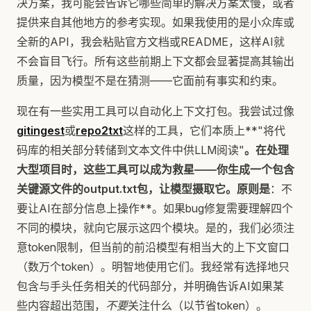
决方案，我可能会告诉它哪些简单的解决方案太慢，或者
提供来自其他地方的参考实现。如果我使用的是小众库或
全新的API，我会粘贴官方文档或README，这样AI就
不会盲目飞行。所有这些前期上下文都会显著提高其输出
质量，因为模型不是在猜测——它面前有事实和约束。
现在有一些实用工具可以自动化上下文打包。我尝试过像
gitingest
或
repo2txt
这样的工具，它们本质上**"将代
码库的相关部分转储到文本文件中供LLM阅读"
。在处理
大型项目时，这些工具可以成为救星——你生成一个包含
关键源文件的output.txt包，让模型摄取它。原则是
：不
要让AI在部分信息上操作**。如果bug修复需要理解四个
不同的模块，就向它展示这四个模块。是的，我们必须注
意token限制，但当前的前沿模型有相当大的上下文窗口
（数万个token）。明智地使用它们。我经常有选择地只
包含与手头任务相关的代码部分，并明确告诉AI如果某
些内容超出范围，
不要
关注什么（以节省token）。