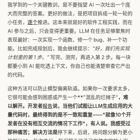
我学到的一个关键教训，是不要指望 AI 一次吐出一个庞
大而完整的答案。更好的做法，是把项目拆成一轮一轮的
小任务，
逐个
推进。这本来就是好的软件工程实践，而在
AI 参与之后，只会变得更重要。LLM 在任务足够聚焦时
表现最好：一次实现一个函数、修一个 bug、补一个功
能。比如完成规划后，我会继续提示：
“好，我们先实现
计划里的第 1 步。”
写完、测完，再进入第 2 步。每一块
都要小到 AI 能吃透上下文，你自己也能清楚审查它产出
的代码。
这种方法可以防止模型偏离轨道。如果你一次要求太多，
它很可能会感到困惑或产生一个**"混乱的烂摊子"
，难
以解开。开发者
报告
说，当他们试图让LLM生成应用的大
量代码时，最终得到的是不一致和重复——"就像10个开
发者在没有相互交流的情况下工作"，有人说。我感受过
那种痛苦；解决方法是
停下来，后退，将问题分解为更小