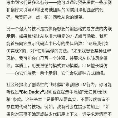
考虑到它们是多么有效——他可以通过预先提供一些示例
和偏好来引导AI输出与他团队的习惯用法相匹配的代
码。我赞同这一点：花时间教AI你的期望。
另一个强大的技术是提供你想要的输出格式或方法的
内联
示例
。如果我想让AI以非常特定的方式编写函数，我可
能首先向它展示代码库中已有的类似函数："这是我们如
何实现X的，对Y使用类似的方法。"如果我想要某种注释
风格，我可能会自己写一个注释，并要求AI以该风格继
续。本质上，用要遵循的模式
启动
模型。LLM擅长模仿
——向它们展示一两个示例，它们会以那种方式继续。
社区还提出了创造性的"规则集"来驯服LLM行为。你可能
听说过
"Big Daddy"规则
或在提示中添加"无幻觉/无欺
骗"条款。这些基本上是提醒AI要真实，不要过度编造不
存在的代码的技巧。例如，我有时会在提示前加上："如
果你对某事不确定或缺少代码库上下文，请要求澄清而不