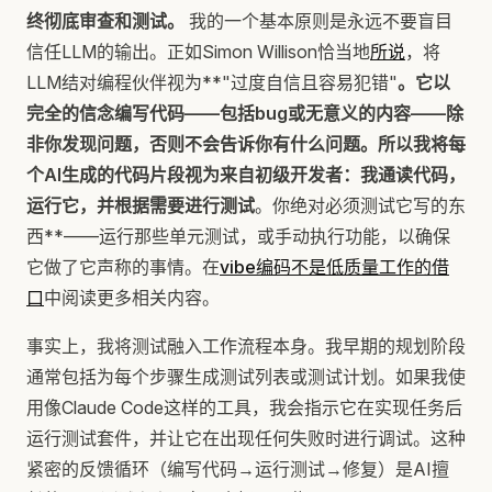
终彻底审查和测试。
我的一个基本原则是永远不要盲目
信任LLM的输出。正如Simon Willison恰当地
所说
，将
LLM结对编程伙伴视为**"过度自信且容易犯错"
。它以
完全的信念编写代码——包括bug或无意义的内容——除
非你发现问题，否则不会告诉你有什么问题。所以我将每
个AI生成的代码片段视为来自初级开发者：我通读代码，
运行它，并根据需要进行测试
。你绝对必须测试它写的东
西**——运行那些单元测试，或手动执行功能，以确保
它做了它声称的事情。在
vibe编码不是低质量工作的借
口
中阅读更多相关内容。
事实上，我将测试融入工作流程本身。我早期的规划阶段
通常包括为每个步骤生成测试列表或测试计划。如果我使
用像Claude Code这样的工具，我会指示它在实现任务后
运行测试套件，并让它在出现任何失败时进行调试。这种
紧密的反馈循环（编写代码→运行测试→修复）是AI擅