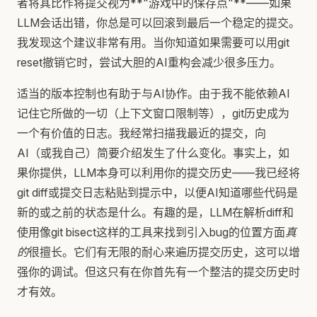
者将其比作将提交视为**"游戏中的保存点"**——如果
LLM会话出错，你总是可以回滚到最后一个稳定的提交。
我发现这个建议非常有用。当你知道如果需要可以用git
reset撤销它时，尝试大胆的AI重构会减少很多压力。
适当的版本控制也有助于与AI协作。由于我不能依赖AI
记住它所做的一切（上下文窗口限制等），git历史成为
一个有价值的日志。我经常扫描我最近的提交，向
AI（或我自己）简要介绍发生了什么变化。事实上，如
果你提供，LLM本身可以利用你的提交历史——我已经将
git diff或提交日志粘贴到提示中，以便AI知道哪些代码是
新的或之前的状态是什么。有趣的是，LLM在解析diff和
使用像git bisect这样的工具来找到引入bug的位置方面
真
的
很擅长。它们有无限的耐心来遍历提交历史，这可以增
强你的调试。但这只有在你首先有一个整洁的提交历史时
才有效。