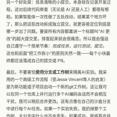
另一个好处是：信息清晰的小提交，本身就在记录开发过
程，这对后续代码审查（无论是 AI 还是人工）都很有帮
助。如果智能体一次性做了五处改动，结果某个地方坏
了，那么把这些改动拆成独立提交，就更容易定位到底是
哪一步出了问题。要是所有内容都塞进一个标题叫“AI 更
改”的超大提交里，排查起来就会很痛苦。所以我会强迫
自己遵守一个简单节奏：
完成任务，运行测试，提交。
这也和前面“把工作拆小”的原则天然一致——每个小块最
终都应该落成自己的提交或 PR。
最后，不要害怕
使用分支或工作树
来隔离AI实验。我采
用的一个高级工作流程（受Jesse Vincent等人的启发）
是为新功能或子项目启动一个新的git工作树。这让我可
以在同一个仓库上并行运行多个AI编码会话而不会相互
干扰，我可以稍后合并更改。这有点像在自己的沙盒分支
中进行每个AI任务。如果一个实验失败，我扔掉那个工
作树，主分支中什么也不会丢失。如果成功，我将其合并