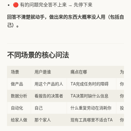
🔴 有的问题完全答不上来 → 先停下来
回答不清楚就动手，做出来的东西大概率没人用（包括自
己）。
不同场景的核心问法
场景
用户是谁
痛点在哪
为什
做产品
用这个产品的人
TA完成任务时的障碍
你的
数据分析
看报告的决策者
TA决策时缺什么信息
你选
自动化
自己
什么重复劳动在消耗你
投入
给家人做
那个家人
现有工具哪里不适合TA
你能