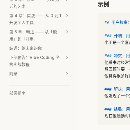
示例
话的艺术
第 4 章：实战 —— 从 0 到 1
开发个人工具
## 用户故事
第 5 章：精进 —— 从「能
### 开端：
用」到「好用」
小王是一个喜
结语：给未来的你
### 冲突：
下部预告：Vibe Coding 全
他看书时经常
栈实战教程
想回顾时要一
附录
他觉得很多好
### 解决：
部署指南
他发现了一个
### 结局：
现在他通勤时