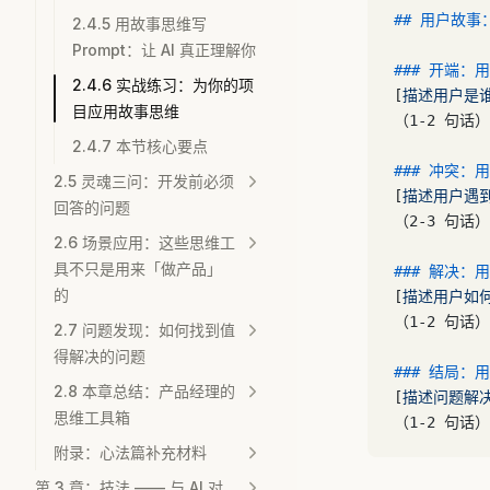
## 用户故事
2.4.5 用故事思维写
Prompt：让 AI 真正理解你
### 开端：
2.4.6 实战练习：为你的项
[
描述用户是
目应用故事思维
（1-2 句话）
2.4.7 本节核心要点
### 冲突：
2.5 灵魂三问：开发前必须
[
描述用户遇
回答的问题
（2-3 句话）
2.6 场景应用：这些思维工
具不只是用来「做产品」
### 解决：
的
[
描述用户如
（1-2 句话）
2.7 问题发现：如何找到值
得解决的问题
### 结局：
2.8 本章总结：产品经理的
[
描述问题解
思维工具箱
（1-2 句话）
附录：心法篇补充材料
第 3 章：技法 —— 与 AI 对