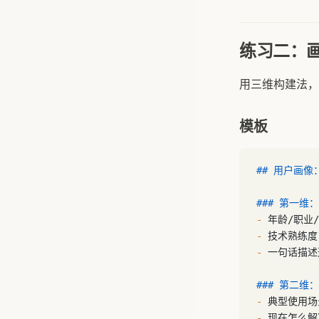
练习二：
用三维构建法，
模板
## 用户画像
### 第一维
-
 年龄/职业
-
 技术熟练度
-
 一句话描
### 第二维
-
 典型使用
-
 现在怎么