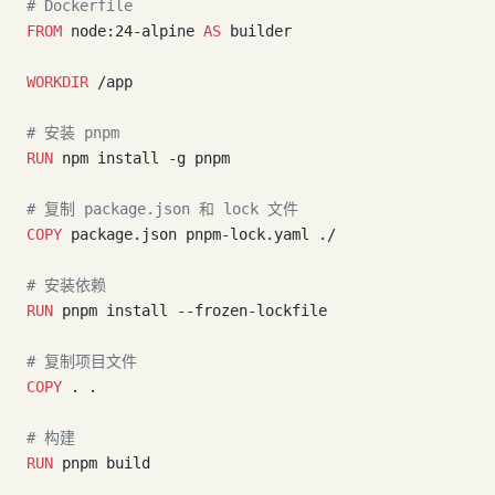
# Dockerfile
FROM
 node:24-alpine 
AS
 builder
WORKDIR
 /app
# 安装 pnpm
RUN
 npm install -g pnpm
# 复制 package.json 和 lock 文件
COPY
 package.json pnpm-lock.yaml ./
# 安装依赖
RUN
 pnpm install --frozen-lockfile
# 复制项目文件
COPY
 . .
# 构建
RUN
 pnpm build